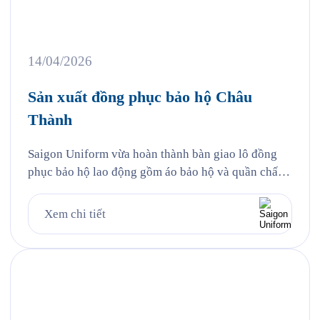
14/04/2026
Sản xuất đồng phục bảo hộ Châu
Thành
Saigon Uniform vừa hoàn thành bàn giao lô đồng
phục bảo hộ lao động gồm áo bảo hộ và quần chất
liệu kaki thun cho Công ty TNHH TMDV Xăng dầu
Châu Thành (Châu Thành Petro) — một trong
Xem chi tiết
những thương nhân phân phối xăng dầu lớn tại khu
vực phía Nam với hệ thống […]