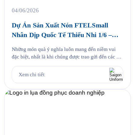
04/06/2026
Dự Án Sản Xuất Nón FTELSmall
Nhân Dịp Quốc Tế Thiếu Nhi 1/6 –
FPT Telecom
Những món quà ý nghĩa luôn mang đến niềm vui
đặc biệt, nhất là khi chúng được trao gửi đến các em
nhỏ bằng tất cả sự yêu thương và quan tâm. Nhân
dịp Quốc tế Thiếu nhi 1/6, Saigon Uniform rất vinh
Xem chi tiết
dự được đồng hành cùng FPT Telecom trong dự án
sản xuất […]