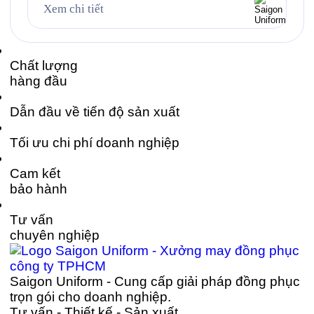
triệu người Việt đã quen với thói quen “dừng lại tí
Xem chi tiết
và làm ly Guta nhé!” mỗi ngày. Bộ đồng phục gồm
áo […]
Chất lượng
hàng đầu
Dẫn đầu về tiến độ sản xuất
Tối ưu chi phí doanh nghiệp
Cam kết
bảo hành
Tư vấn
chuyên nghiệp
Saigon Uniform - Cung cấp giải pháp đồng phục
trọn gói cho doanh nghiệp.
Tư vấn - Thiết kế - Sản xuất