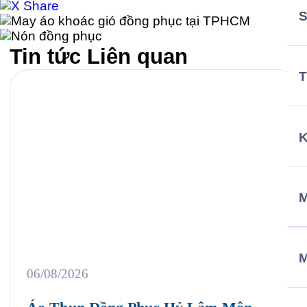
Tin tức
Liên quan
T
M
06/08/2026