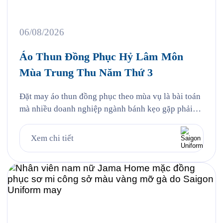
06/08/2026
Áo Thun Đồng Phục Hỷ Lâm Môn
Mùa Trung Thu Năm Thứ 3
Đặt may áo thun đồng phục theo mùa vụ là bài toán
mà nhiều doanh nghiệp ngành bánh kẹo gặp phải
mỗi năm, và Hỷ Lâm Môn cũng vậy. Cứ đến hẹn lại
lên, mỗi năm khi mùa bánh Trung Thu về, Hỷ Lâm
Xem chi tiết
Môn lại cùng Saigon Uniform chuẩn bị một bộ đồng
phục […]