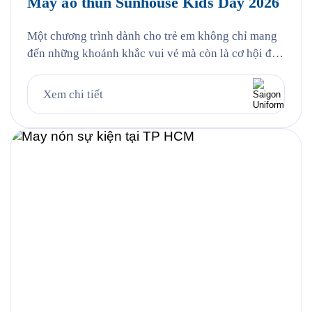
May áo thun Sunhouse Kids Day 2026
Một chương trình dành cho trẻ em không chỉ mang
đến những khoảnh khắc vui vẻ mà còn là cơ hội để
lan tỏa hình ảnh thương hiệu thông qua những thiết
kế đồng phục ấn tượng. Đồng hành cùng sự kiện
Xem chi tiết
SUNHOUSE KIDS DAY 2026, Saigon Uniform tự
hào mang đến giải pháp tư […]