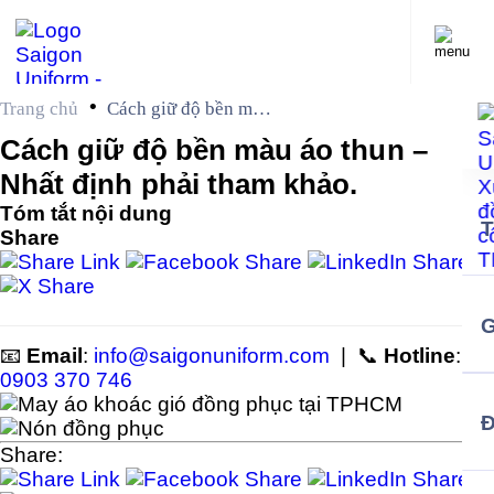
•
Trang chủ
Cách giữ độ bền màu
áo thun – Nhất định
Cách giữ độ bền màu áo thun –
phải tham khảo.
Nhất định phải tham khảo.
Tóm tắt nội dung
Share
G
📧
Email
:
info@saigonuniform.com
| 📞
Hotline
:
0903 370 746
Share: