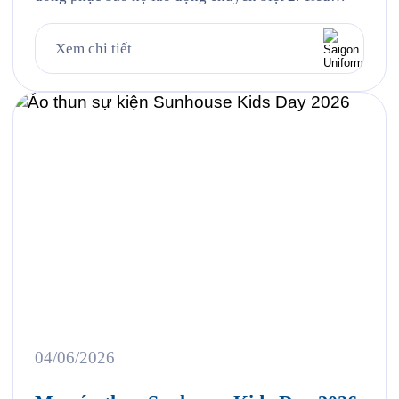
chuẩn vải và thiết kế cho từng nhóm nhân sự 3.
Case study thực tế 403 bộ đồng phục cho Công ty
Xem chi tiết
UMW tại VSIP 4. Quy trình đặt đồng phục bảo hộ
lao động […]
04/06/2026