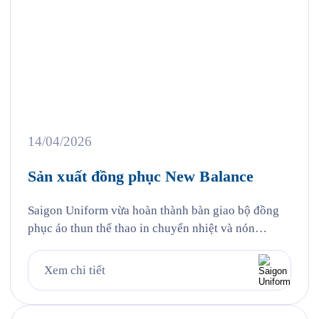
14/04/2026
Sản xuất đồng phục New Balance
Saigon Uniform vừa hoàn thành bàn giao bộ đồng
phục áo thun thể thao in chuyển nhiệt và nón
trekking vải che chống nắng đến cổ cho New
Balance Việt Nam — đại diện của thương hiệu thể
Xem chi tiết
thao Mỹ được thành lập từ năm 1906 tại Boston,
một trong những thương hiệu thể thao […]