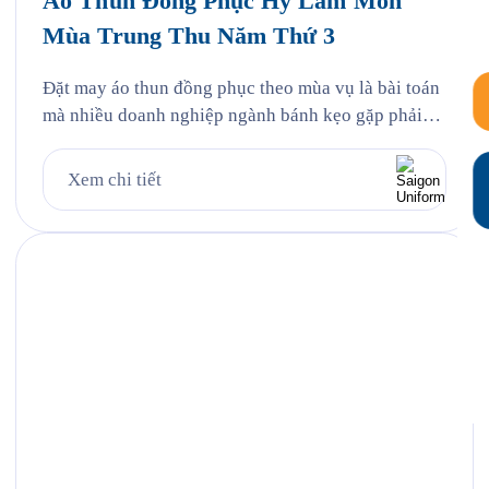
Áo Thun Đồng Phục Hỷ Lâm Môn
Mùa Trung Thu Năm Thứ 3
Đặt may áo thun đồng phục theo mùa vụ là bài toán
mà nhiều doanh nghiệp ngành bánh kẹo gặp phải
mỗi năm, và Hỷ Lâm Môn cũng vậy. Cứ đến hẹn lại
lên, mỗi năm khi mùa bánh Trung Thu về, Hỷ Lâm
Xem chi tiết
Môn lại cùng Saigon Uniform chuẩn bị một bộ đồng
phục […]