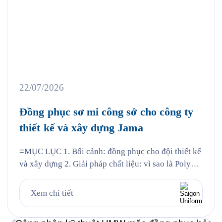
22/07/2026
Đồng phục sơ mi công sở cho công ty
thiết kế và xây dựng Jama
≡MỤC LỤC 1. Bối cảnh: đồng phục cho đội thiết kế
và xây dựng 2. Giải pháp chất liệu: vì sao là Poly
Nano 3. Chi tiết thiết kế mẫu Jama 4. Đường may và
chi tiết thêu 5. Quy trình Saigon Uniform đã thực
Xem chi tiết
hiện cho Jama 6. Câu hỏi thường gặp 6.1. Vải […]