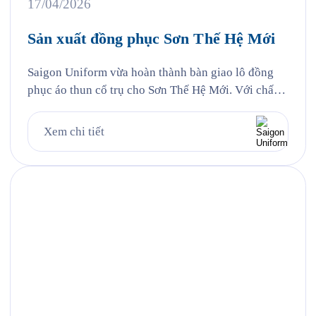
17/04/2026
Sản xuất đồng phục Sơn Thế Hệ Mới
Saigon Uniform vừa hoàn thành bàn giao lô đồng
phục áo thun cổ trụ cho Sơn Thế Hệ Mới. Với chất
liệu vải cá sấu Poly kết hợp công nghệ in lụa sắc
nét, áo đồng phục không chỉ đảm bảo tính năng mặc
Xem chi tiết
hàng ngày mà còn trở thành công cụ nhận diện
thương hiệu […]