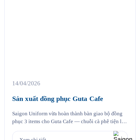
14/04/2026
Sản xuất đồng phục Guta Cafe
Saigon Uniform vừa hoàn thành bàn giao bộ đồng
phục 3 items cho Guta Cafe — chuỗi cà phê tiện lợi
với hơn 100 cửa hàng trên toàn quốc, nơi mà hàng
triệu người Việt đã quen với thói quen “dừng lại tí
Xem chi tiết