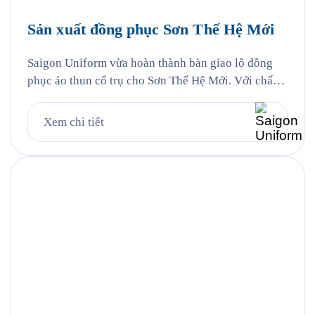
Sản xuất đồng phục Sơn Thế Hệ Mới
Saigon Uniform vừa hoàn thành bàn giao lô đồng
phục áo thun cổ trụ cho Sơn Thế Hệ Mới. Với chất
liệu vải cá sấu Poly kết hợp công nghệ in lụa sắc
nét, áo đồng phục không chỉ đảm bảo tính năng mặc
Xem chi tiết
hàng ngày mà còn trở thành công cụ nhận diện
thương hiệu […]