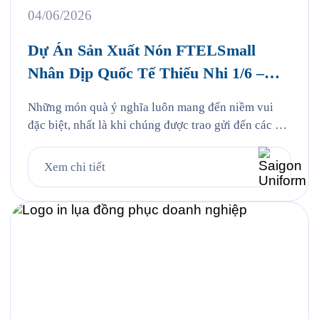
04/06/2026
Dự Án Sản Xuất Nón FTELSmall
Nhân Dịp Quốc Tế Thiếu Nhi 1/6 –
FPT Telecom
Những món quà ý nghĩa luôn mang đến niềm vui
đặc biệt, nhất là khi chúng được trao gửi đến các em
nhỏ bằng tất cả sự yêu thương và quan tâm. Nhân
dịp Quốc tế Thiếu nhi 1/6, Saigon Uniform rất vinh
Xem chi tiết
dự được đồng hành cùng FPT Telecom trong dự án
sản xuất […]