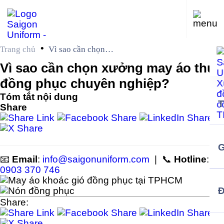
•
Trang chủ
Vì sao cần chọn
xưởng may áo thun
Vì sao cần chọn xưởng may áo thun
đồng phục chuyên
đồng phục chuyên nghiệp?
nghiệp?
Tóm tắt nội dung
Share
G
📧
Email
:
info@saigonuniform.com
| 📞
Hotline
:
0903 370 746
Share: