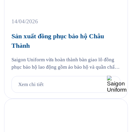
14/04/2026
Sản xuất đồng phục bảo hộ Châu
Thành
Saigon Uniform vừa hoàn thành bàn giao lô đồng
phục bảo hộ lao động gồm áo bảo hộ và quần chất
liệu kaki thun cho Công ty TNHH TMDV Xăng dầu
Châu Thành (Châu Thành Petro) — một trong
Xem chi tiết
những thương nhân phân phối xăng dầu lớn tại khu
vực phía Nam với hệ thống […]