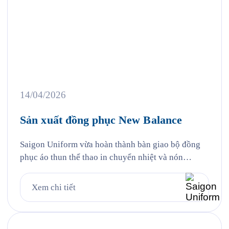
14/04/2026
Sản xuất đồng phục New Balance
Saigon Uniform vừa hoàn thành bàn giao bộ đồng
phục áo thun thể thao in chuyển nhiệt và nón
trekking vải che chống nắng đến cổ cho New
Balance Việt Nam — đại diện của thương hiệu thể
Xem chi tiết
thao Mỹ được thành lập từ năm 1906 tại Boston,
một trong những thương hiệu thể thao […]