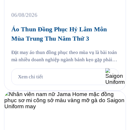
06/08/2026
Áo Thun Đồng Phục Hỷ Lâm Môn
Mùa Trung Thu Năm Thứ 3
Đặt may áo thun đồng phục theo mùa vụ là bài toán
mà nhiều doanh nghiệp ngành bánh kẹo gặp phải
mỗi năm, và Hỷ Lâm Môn cũng vậy. Cứ đến hẹn lại
lên, mỗi năm khi mùa bánh Trung Thu về, Hỷ Lâm
Xem chi tiết
Môn lại cùng Saigon Uniform chuẩn bị một bộ đồng
phục […]