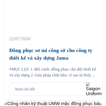
22/07/2026
Đồng phục sơ mi công sở cho công ty
thiết kế và xây dựng Jama
≡MỤC LỤC 1. Bối cảnh: đồng phục cho đội thiết kế
và xây dựng 2. Giải pháp chất liệu: vì sao là Poly
Nano 3. Chi tiết thiết kế mẫu Jama 4. Đường may và
chi tiết thêu 5. Quy trình Saigon Uniform đã thực
Xem chi tiết
hiện cho Jama 6. Câu hỏi thường gặp 6.1. Vải […]