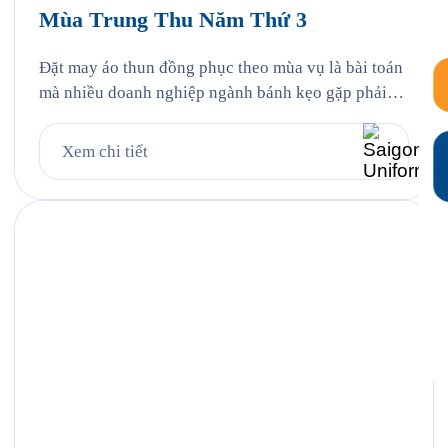
Mùa Trung Thu Năm Thứ 3
Đặt may áo thun đồng phục theo mùa vụ là bài toán
mà nhiều doanh nghiệp ngành bánh kẹo gặp phải
mỗi năm, và Hỷ Lâm Môn cũng vậy. Cứ đến hẹn lại
lên, mỗi năm khi mùa bánh Trung Thu về, Hỷ Lâm
Xem chi tiết
Môn lại cùng Saigon Uniform chuẩn bị một bộ đồng
phục […]