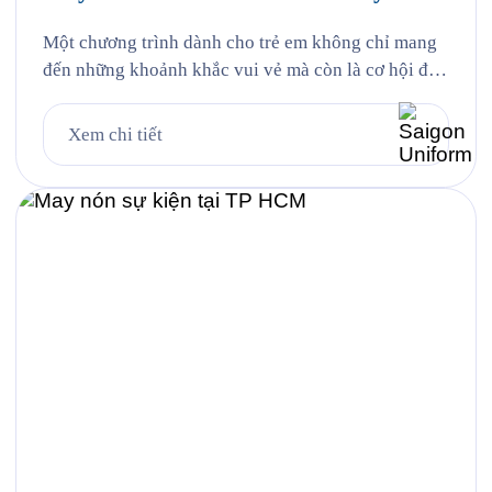
Một chương trình dành cho trẻ em không chỉ mang
đến những khoảnh khắc vui vẻ mà còn là cơ hội để
lan tỏa hình ảnh thương hiệu thông qua những thiết
kế đồng phục ấn tượng. Đồng hành cùng sự kiện
Xem chi tiết
SUNHOUSE KIDS DAY 2026, Saigon Uniform tự
hào mang đến giải pháp tư […]