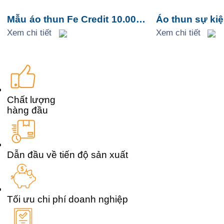
Mẫu áo thun Fe Credit 10.000
Áo thun sự kiệ
tỉ
Xem chi tiết
phục – Áo for
Xem chi tiết
Chất lượng
hàng đầu
Dẫn đầu về tiến độ sản xuất
Tối ưu chi phí doanh nghiệp