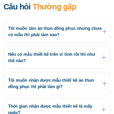
Câu hỏi
Thường gặp
Tôi muốn làm áo thun đồng phục nhưng chưa
có mẫu thì phải làm sao?
Quý khách có thể tham khảo các mẫu áo đồng
phục có sẵn tại website saigonuniform.com hoặc
đến trực tiếp văn phòng Saigon Uniform tại địa chỉ
Nếu có mẫu thiết kế trên vi tính rồi thì như
21/6 Lê Thị Hà, Thới Tam Thôn, Hóc Môn để lựa
thế nào?
chọn cho mình một mẫu áo thun đồng phục.
Bộ phận thiết kế của Saigon Uniform sẽ kiểm tra
mẫu của Quý khách có phù hợp về kỹ thuật in áo
thun đồng phục không? Nếu duyệt mẫu chúng tôi sẽ
Tôi muốn nhận được mẫu thiết kế áo thun
tiến hành ký kết hợp đồng và sản xuất hàng loạt
đồng phục thì phải làm gì?
trong thời gian phù hợp.
Saigon Uniform làm việc theo Quy trình bao gồm
các bước:
Gửi yêu cầu – Nhận tư vấn – Thiết kế mẫu – May
Thời gian nhận được mẫu thiết kế là mấy
mẫu – Duyệt mẫu – Ký hợp đồng – Tiến hành sản
ngày?