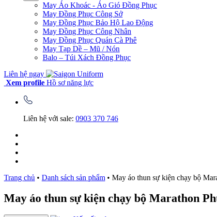
May Áo Khoác - Áo Gió Đồng Phục
May Đồng Phục Công Sở
May Đồng Phục Bảo Hộ Lao Động
May Đồng Phục Công Nhân
May Đồng Phục Quán Cà Phê
May Tạp Dề – Mũ / Nón
Balo – Túi Xách Đồng Phục
Liên hệ ngay
Xem profile
Hồ sơ năng lực
Liên hệ với sale:
0903 370 746
Trang chủ
•
Danh sách sản phẩm
•
May áo thun sự kiện chạy bộ Ma
May áo thun sự kiện chạy bộ Marathon P