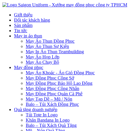
Giới thiệu
Đối tác khách hàng
Sản phẩm
Tin tức
May in áo thun
May Áo Thun Đồng Phục
May Áo Thun Sự Kiện
May In Áo Thun Teambuilding
May Áo Họp Lớp
May Áo Chạy Bộ
May đồng phục
May Áo Khoác - Áo Gió Đồng Phục
May Đồng Phục Công Sở
May Đồng Phục Bảo Hộ Lao Động
May Đồng Phục Công Nhân
May Đồng Phục Quán Cà Phê
May Tạp Dề – Mũ / Nón
Balo – Túi Xách Đồng Phục
Quà tặng doanh nghiệp
Túi Tote In Logo
Khăn Bandana In Logo
Balo – Túi Xách Quà Tặng
Mũ – Nón Quà Tặng