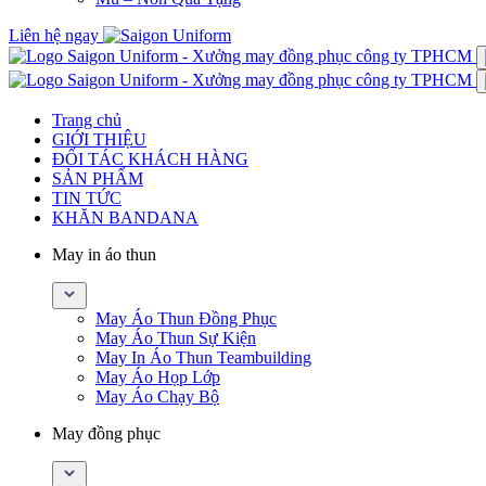
Liên hệ ngay
Trang chủ
GIỚI THIỆU
ĐỐI TÁC KHÁCH HÀNG
SẢN PHẨM
TIN TỨC
KHĂN BANDANA
May in áo thun
May Áo Thun Đồng Phục
May Áo Thun Sự Kiện
May In Áo Thun Teambuilding
May Áo Họp Lớp
May Áo Chạy Bộ
May đồng phục