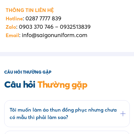
THÔNG TIN LIÊN HỆ
: 0287 7777 839
Hotline
: 0903 370 746 – 0932513839
Zalo
: info@saigonuniform.com
Email
CÂU HỎI THƯỜNG GẶP
Câu hỏi
Thường gặp
Tôi muốn làm áo thun đồng phục nhưng chưa
có mẫu thì phải làm sao?
Quý khách có thể tham khảo các mẫu áo đồng
phục có sẵn tại website saigonuniform.com hoặc