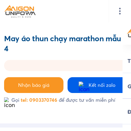
May áo thun chạy marathon mẫu
4
Nhận báo giá
Kết nối zalo
G
Gọi
tel: 0903370746
để được tư vấn miễn phí
Đ