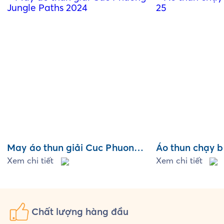
May áo thun giải Cuc Phuong
Áo thun chạy 
Jungle Paths 2024
Xem chi tiết
25
Xem chi tiết
Chất lượng
hàng đầu