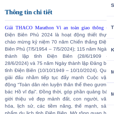
Thông tin chi tiết
T
Giải THACO Marathon Vì an toàn giao thông
–
Điện Biên Phủ 2024 là hoạt động thiết thực
chào mừng kỷ niệm 70 năm Chiến thắng Điện
Biên Phủ (7/5/1954 – 7/5/2024); 115 năm Ngày
thành lập tỉnh Điện Biên (28/6/1909 –
28/6/2024) và 75 năm Ngày thành lập Đảng bộ
tỉnh Điện Biên (10/10/1949 – 10/10/2024). Qua
M
giải đấu nhằm tiếp tục đẩy mạnh Cuộc vận
động “Toàn dân rèn luyện thân thể theo gương
bác Hồ vĩ đại”. Đồng thời, góp phần quảng bá,
giới thiệu vẻ đẹp mảnh đất, con người, văn
hóa, lịch sử, các tiềm năng, thế mạnh, sản
phẩm du lịch tỉnh Điện Biên. Mở rộng quan hệ