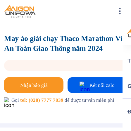
May áo giải chạy Thaco Marathon Vì
An Toàn Giao Thông năm 2024
Nhận báo giá
Kết nối zalo
G
Gọi
tel: (028) 7777 7839
để được tư vấn miễn phí