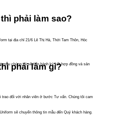
thì phải làm sao?
orm tại địa chỉ 21/6 Lê Thị Hà, Thới Tam Thôn, Hóc
t mẫu chúng tôi sẽ tiến hành ký kết hợp đồng và sản
hì phải làm gì?
i trao đổi với nhân viên ở bước Tư vấn. Chúng tôi cam
n Uniform sẽ chuyển thông tin mẫu đến Quý khách hàng.