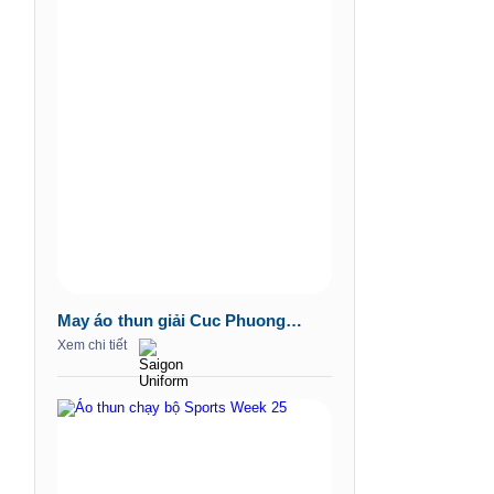
May áo thun giải Cuc Phuong
Jungle Paths 2024
Xem chi tiết