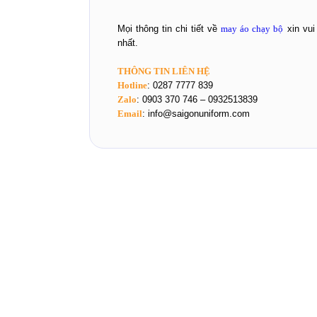
Mọi thông tin chi tiết về
may áo chạy bộ
xin vui
nhất.
THÔNG TIN LIÊN HỆ
Hotline
: 0287 7777 839
Zalo
: 0903 370 746 – 0932513839
Email
: info@saigonuniform.com