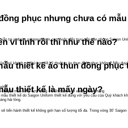
 đồng phục nhưng chưa có mẫu 
ẵn tại website saigonuniform.com hoặc đến trực tiếp văn phòng Saigon Unif
n vi tính rồi thì như thế nào?
.
của Quý khách có phù hợp về kỹ thuật in áo thun đồng phục không? Nếu duyệ
u thiết kế áo thun đồng phục t
bước:
ẫu thiết kế là mấy ngày?
– Duyệt mẫu – Ký hợp đồng – Tiến hành sản xuất – Giao hàng
mẫu thiết kế do Saigon Uniform thiết kế đúng với yêu cầu của Quý khách kh
àng hài lòng.
sẽ tiến hành thiết kế không giới hạn số lượng tối đa. Trong vòng 30’ Saigo