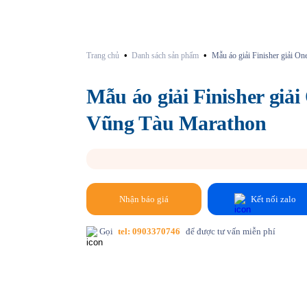
•
•
Trang chủ
Danh sách sản phẩm
Mẫu áo giải Finisher giải 
Mẫu áo giải Finisher giả
Vũng Tàu Marathon
Nhận báo giá
Kết nối zalo
Gọi
tel: 0903370746
để được tư vấn miễn phí