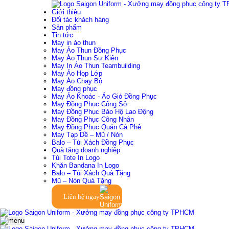
Giới thiệu
Đối tác khách hàng
Sản phẩm
Tin tức
May in áo thun
May Áo Thun Đồng Phục
May Áo Thun Sự Kiện
May In Áo Thun Teambuilding
May Áo Họp Lớp
May Áo Chạy Bộ
May đồng phục
May Áo Khoác - Áo Gió Đồng Phục
May Đồng Phục Công Sở
May Đồng Phục Bảo Hộ Lao Động
May Đồng Phục Công Nhân
May Đồng Phục Quán Cà Phê
May Tạp Dề – Mũ / Nón
Balo – Túi Xách Đồng Phục
Quà tặng doanh nghiệp
Túi Tote In Logo
Khăn Bandana In Logo
Balo – Túi Xách Quà Tặng
Mũ – Nón Quà Tặng
Liên hệ ngay