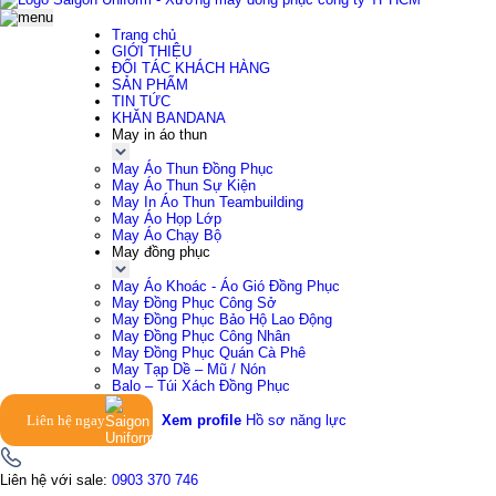
Trang chủ
GIỚI THIỆU
ĐỐI TÁC KHÁCH HÀNG
SẢN PHẨM
TIN TỨC
KHĂN BANDANA
May in áo thun
May Áo Thun Đồng Phục
May Áo Thun Sự Kiện
May In Áo Thun Teambuilding
May Áo Họp Lớp
May Áo Chạy Bộ
May đồng phục
May Áo Khoác - Áo Gió Đồng Phục
May Đồng Phục Công Sở
May Đồng Phục Bảo Hộ Lao Động
May Đồng Phục Công Nhân
May Đồng Phục Quán Cà Phê
May Tạp Dề – Mũ / Nón
Balo – Túi Xách Đồng Phục
Liên hệ ngay
Xem profile
Hồ sơ năng lực
Liên hệ với sale:
0903 370 746