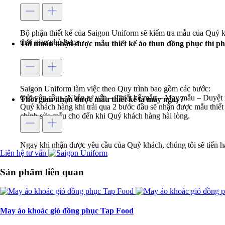
Bộ phận thiết kế của Saigon Uniform sẽ kiểm tra mẫu của Quý k
thời gian phù hợp.
Tôi muốn nhận được mẫu thiết kế áo thun đồng phục thì ph
Saigon Uniform làm việc theo Quy trình bao gồm các bước:
Gửi yêu cầu – Nhận tư vấn – Thiết kế mẫu – May mẫu – Duyệt 
Thời gian nhận được mẫu thiết kế là mấy ngày?
Quý khách hàng khi trải qua 2 bước đầu sẽ nhận được mẫu thiết 
chỉnh sửa mẫu cho đến khi Quý khách hàng hài lòng.
Ngay khi nhận được yêu cầu của Quý khách, chúng tôi sẽ tiến h
Liên hệ tư vấn
Sản phẩm liên quan
May áo khoác gió đồng phục Tap Food