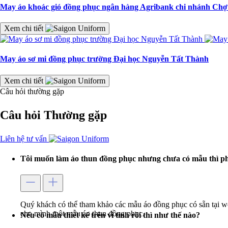
May áo khoác gió đồng phục ngân hàng Agribank chi nhánh Ch
Xem chi tiết
May áo sơ mi đồng phục trường Đại học Nguyễn Tất Thành
Xem chi tiết
Câu hỏi thường gặp
Câu hỏi
Thường gặp
Liên hệ tư vấn
Tôi muốn làm áo thun đồng phục nhưng chưa có mẫu thì ph
Quý khách có thể tham khảo các mẫu áo đồng phục có sẵn tại w
cho mình một mẫu áo thun đồng phục.
Nếu có mẫu thiết kế trên vi tính rồi thì như thế nào?