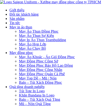
Giới thiệu
Đối tác khách hàng
Sản phẩm
Tin tức
May in áo thun
May Áo Thun Đồng Phục
May Áo Thun Sự Kiện
May In Áo Thun Teambuilding
May Áo Họp Lớp
May Áo Chạy Bộ
May đồng phục
May Áo Khoác - Áo Gió Đồng Phục
May Đồng Phục Công Sở
May Đồng Phục Bảo Hộ Lao Động
May Đồng Phục Công Nhân
May Đồng Phục Quán Cà Phê
May Tạp Dề – Mũ / Nón
Balo – Túi Xách Đồng Phục
Quà tặng doanh nghiệp
Túi Tote In Logo
Khăn Bandana In Logo
Balo – Túi Xách Quà Tặng
Mũ – Nón Quà Tặng