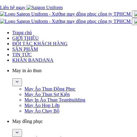
Liên hệ ngay
Trang chủ
GIỚI THIỆU
ĐỐI TÁC KHÁCH HÀNG
SẢN PHẨM
TIN TỨC
KHĂN BANDANA
May in áo thun
May Áo Thun Đồng Phục
May Áo Thun Sự Kiện
May In Áo Thun Teambuilding
May Áo Họp Lớp
May Áo Chạy Bộ
May đồng phục