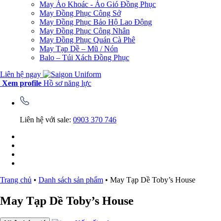
May Áo Khoác - Áo Gió Đồng Phục
May Đồng Phục Công Sở
May Đồng Phục Bảo Hộ Lao Động
May Đồng Phục Công Nhân
May Đồng Phục Quán Cà Phê
May Tạp Dề – Mũ / Nón
Balo – Túi Xách Đồng Phục
Liên hệ ngay
Xem profile
Hồ sơ năng lực
Liên hệ với sale:
0903 370 746
Trang chủ
•
Danh sách sản phẩm
•
May Tạp Dề Toby’s House
May Tạp Dề Toby’s House