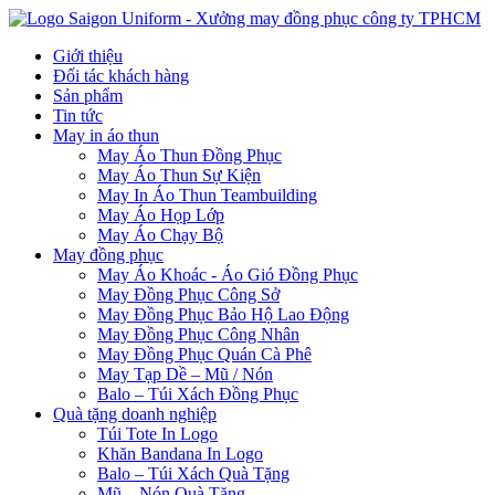
Giới thiệu
Đối tác khách hàng
Sản phẩm
Tin tức
May in áo thun
May Áo Thun Đồng Phục
May Áo Thun Sự Kiện
May In Áo Thun Teambuilding
May Áo Họp Lớp
May Áo Chạy Bộ
May đồng phục
May Áo Khoác - Áo Gió Đồng Phục
May Đồng Phục Công Sở
May Đồng Phục Bảo Hộ Lao Động
May Đồng Phục Công Nhân
May Đồng Phục Quán Cà Phê
May Tạp Dề – Mũ / Nón
Balo – Túi Xách Đồng Phục
Quà tặng doanh nghiệp
Túi Tote In Logo
Khăn Bandana In Logo
Balo – Túi Xách Quà Tặng
Mũ – Nón Quà Tặng