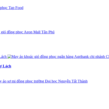
hợ Lách