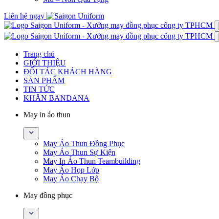
Liên hệ ngay
Trang chủ
GIỚI THIỆU
ĐỐI TÁC KHÁCH HÀNG
SẢN PHẨM
TIN TỨC
KHĂN BANDANA
May in áo thun
May Áo Thun Đồng Phục
May Áo Thun Sự Kiện
May In Áo Thun Teambuilding
May Áo Họp Lớp
May Áo Chạy Bộ
May đồng phục