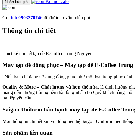
Kết nối zalo
Nhận báo giá
Gọi
tel: 0903370746
để được tư vấn miễn phí
Thông tin chi tiết
Thiết kế chi tiết tạp dề E-Coffee Trung Nguyên
May tạp dề đồng phục – May tạp dề E-Coffee Trung
“Nếu bạn chỉ đang sử dụng đồng phục như một loại trang phục dành 
Quality & More – Chất lượng và hơn thế nữa
, là định hướng ph
mang đến những trải nghiệm hài lòng nhất cho Quý khách hàng thông
nghiệp yêu cầu.
Saigon Uniform hân hạnh may tạp dề E-Coffee Tru
Mọi thông tin chi tiết xin vui lòng liên hệ Saigon Uniform theo thông
Sản phẩm liên quan