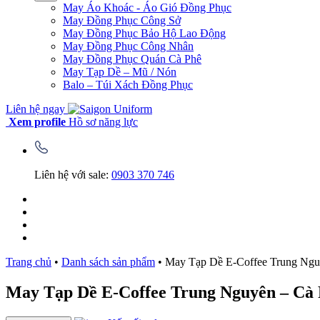
May Áo Khoác - Áo Gió Đồng Phục
May Đồng Phục Công Sở
May Đồng Phục Bảo Hộ Lao Động
May Đồng Phục Công Nhân
May Đồng Phục Quán Cà Phê
May Tạp Dề – Mũ / Nón
Balo – Túi Xách Đồng Phục
Liên hệ ngay
Xem profile
Hồ sơ năng lực
Liên hệ với sale:
0903 370 746
Trang chủ
•
Danh sách sản phẩm
•
May Tạp Dề E-Coffee Trung Ngu
May Tạp Dề E-Coffee Trung Nguyên – Cà