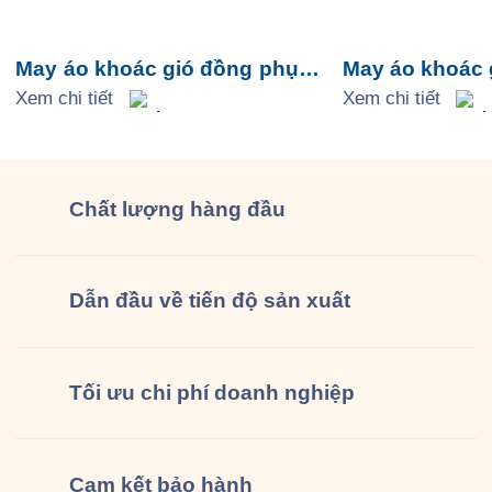
May áo khoác gió đồng phục
May áo khoác 
Aeon Mall Tân Phú
Xem chi tiết
Tap Food
Xem chi tiết
Chất lượng
hàng đầu
Dẫn đầu về tiến độ sản xuất
Tối ưu chi phí doanh nghiệp
Cam kết
bảo hành