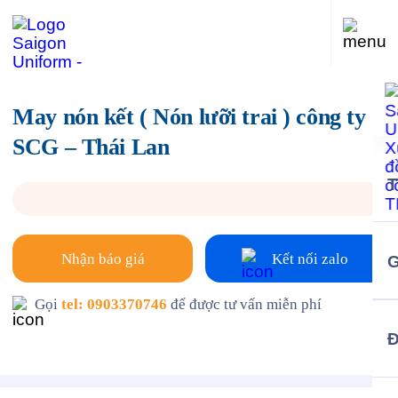
May nón kết ( Nón lưỡi trai ) công ty
SCG – Thái Lan
Nhận báo giá
Kết nối zalo
G
Gọi
tel: 0903370746
để được tư vấn miễn phí