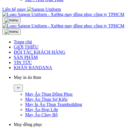
Liên hệ ngay
Trang chủ
GIỚI THIỆU
ĐỐI TÁC KHÁCH HÀNG
SẢN PHẨM
TIN TỨC
KHĂN BANDANA
May in áo thun
May Áo Thun Đồng Phục
May Áo Thun Sự Kiện
May In Áo Thun Teambuilding
May Áo Họp Lớp
May Áo Chạy Bộ
May đồng phục