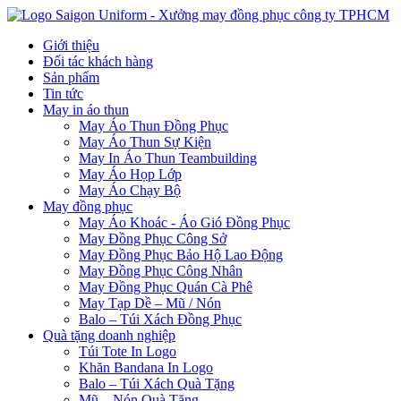
Giới thiệu
Đối tác khách hàng
Sản phẩm
Tin tức
May in áo thun
May Áo Thun Đồng Phục
May Áo Thun Sự Kiện
May In Áo Thun Teambuilding
May Áo Họp Lớp
May Áo Chạy Bộ
May đồng phục
May Áo Khoác - Áo Gió Đồng Phục
May Đồng Phục Công Sở
May Đồng Phục Bảo Hộ Lao Động
May Đồng Phục Công Nhân
May Đồng Phục Quán Cà Phê
May Tạp Dề – Mũ / Nón
Balo – Túi Xách Đồng Phục
Quà tặng doanh nghiệp
Túi Tote In Logo
Khăn Bandana In Logo
Balo – Túi Xách Quà Tặng
Mũ – Nón Quà Tặng