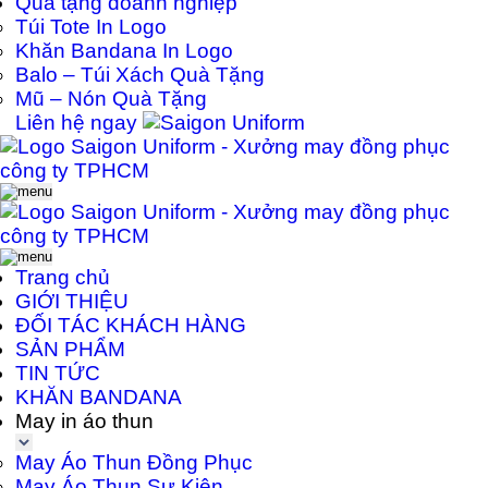
Quà tặng doanh nghiệp
Túi Tote In Logo
Khăn Bandana In Logo
Balo – Túi Xách Quà Tặng
Mũ – Nón Quà Tặng
Liên hệ ngay
Trang chủ
GIỚI THIỆU
ĐỐI TÁC KHÁCH HÀNG
SẢN PHẨM
TIN TỨC
KHĂN BANDANA
May in áo thun
May Áo Thun Đồng Phục
May Áo Thun Sự Kiện