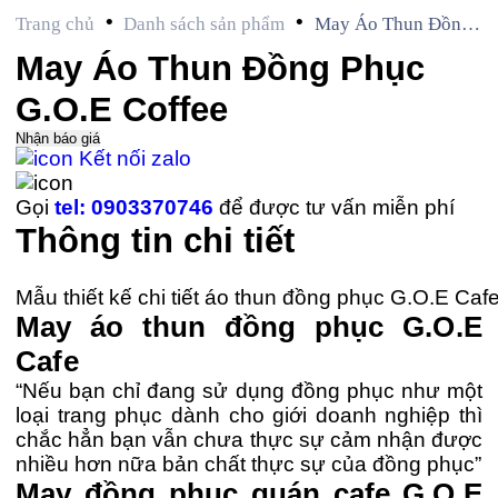
•
•
Trang chủ
Danh sách sản phẩm
May Áo Thun Đồng
Phục G.O.E Coffee
May Áo Thun Đồng Phục
G.O.E Coffee
Nhận báo giá
Kết nối zalo
Gọi
tel: 0903370746
để được tư vấn miễn phí
Thông tin chi tiết
Mẫu thiết kế chi tiết áo thun đồng phục G.O.E Caf
May áo thun đồng phục G.O.E
Cafe
“Nếu bạn chỉ đang sử dụng đồng phục như một
loại trang phục dành cho giới doanh nghiệp thì
chắc hẳn bạn vẫn chưa thực sự cảm nhận được
nhiều hơn nữa bản chất thực sự của đồng phục”
May đồng phục quán cafe G.O.E