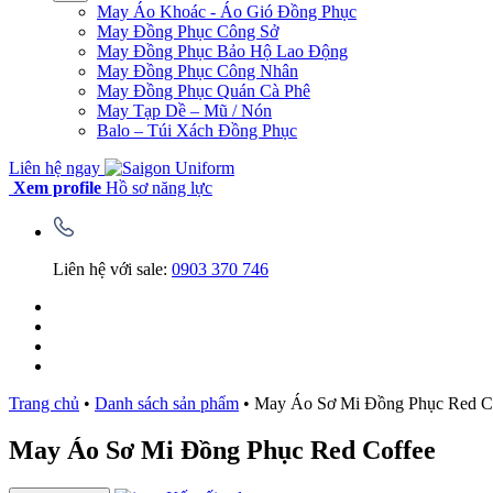
May Áo Khoác - Áo Gió Đồng Phục
May Đồng Phục Công Sở
May Đồng Phục Bảo Hộ Lao Động
May Đồng Phục Công Nhân
May Đồng Phục Quán Cà Phê
May Tạp Dề – Mũ / Nón
Balo – Túi Xách Đồng Phục
Liên hệ ngay
Xem profile
Hồ sơ năng lực
Liên hệ với sale:
0903 370 746
Trang chủ
•
Danh sách sản phẩm
•
May Áo Sơ Mi Đồng Phục Red C
May Áo Sơ Mi Đồng Phục Red Coffee