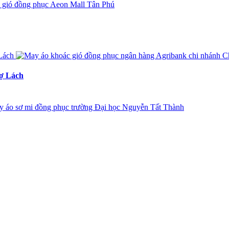
hợ Lách