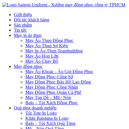
Giới thiệu
Đối tác khách hàng
Sản phẩm
Tin tức
May in áo thun
May Áo Thun Đồng Phục
May Áo Thun Sự Kiện
May In Áo Thun Teambuilding
May Áo Họp Lớp
May Áo Chạy Bộ
May đồng phục
May Áo Khoác - Áo Gió Đồng Phục
May Đồng Phục Công Sở
May Đồng Phục Bảo Hộ Lao Động
May Đồng Phục Công Nhân
May Đồng Phục Quán Cà Phê
May Tạp Dề – Mũ / Nón
Balo – Túi Xách Đồng Phục
Quà tặng doanh nghiệp
Túi Tote In Logo
Khăn Bandana In Logo
Balo – Túi Xách Quà Tặng
Mũ – Nón Quà Tặng