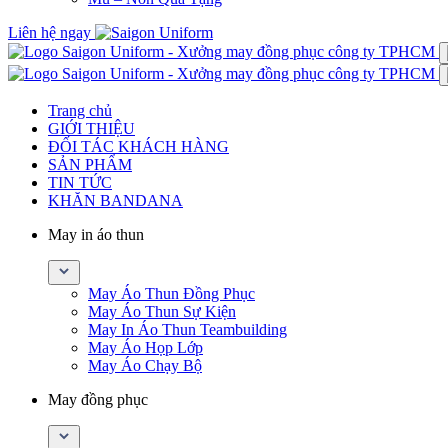
Liên hệ ngay
Trang chủ
GIỚI THIỆU
ĐỐI TÁC KHÁCH HÀNG
SẢN PHẨM
TIN TỨC
KHĂN BANDANA
May in áo thun
May Áo Thun Đồng Phục
May Áo Thun Sự Kiện
May In Áo Thun Teambuilding
May Áo Họp Lớp
May Áo Chạy Bộ
May đồng phục