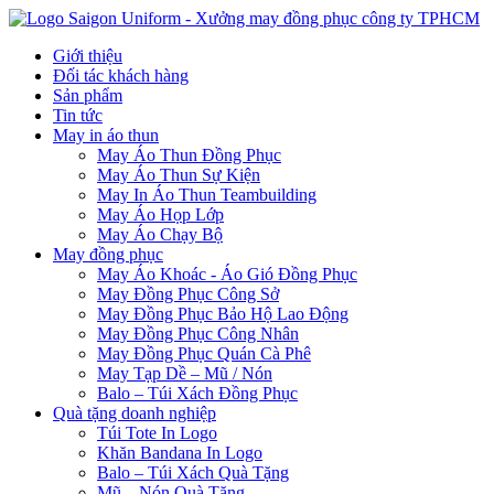
Giới thiệu
Đối tác khách hàng
Sản phẩm
Tin tức
May in áo thun
May Áo Thun Đồng Phục
May Áo Thun Sự Kiện
May In Áo Thun Teambuilding
May Áo Họp Lớp
May Áo Chạy Bộ
May đồng phục
May Áo Khoác - Áo Gió Đồng Phục
May Đồng Phục Công Sở
May Đồng Phục Bảo Hộ Lao Động
May Đồng Phục Công Nhân
May Đồng Phục Quán Cà Phê
May Tạp Dề – Mũ / Nón
Balo – Túi Xách Đồng Phục
Quà tặng doanh nghiệp
Túi Tote In Logo
Khăn Bandana In Logo
Balo – Túi Xách Quà Tặng
Mũ – Nón Quà Tặng