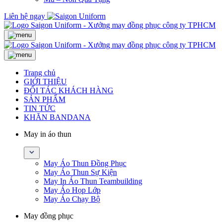
Liên hệ ngay
Trang chủ
GIỚI THIỆU
ĐỐI TÁC KHÁCH HÀNG
SẢN PHẨM
TIN TỨC
KHĂN BANDANA
May in áo thun
May Áo Thun Đồng Phục
May Áo Thun Sự Kiện
May In Áo Thun Teambuilding
May Áo Họp Lớp
May Áo Chạy Bộ
May đồng phục