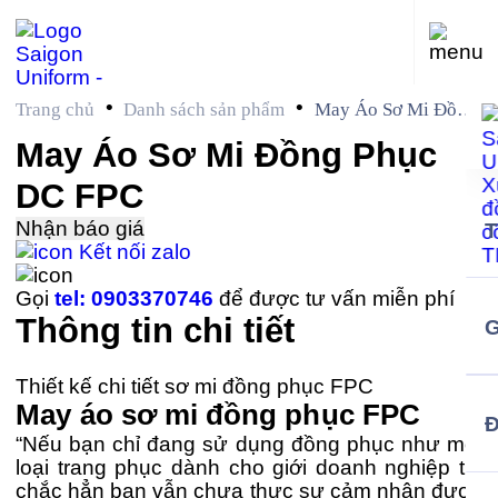
•
•
Trang chủ
Danh sách sản phẩm
May Áo Sơ Mi Đồng
Phục DC FPC
May Áo Sơ Mi Đồng Phục
DC FPC
Nhận báo giá
Kết nối zalo
Gọi
tel: 0903370746
để được tư vấn miễn phí
Thông tin chi tiết
G
Thiết kế chi tiết sơ mi đồng phục FPC
May áo sơ mi đồng phục FPC
“Nếu bạn chỉ đang sử dụng đồng phục như một
loại trang phục dành cho giới doanh nghiệp thì
chắc hẳn bạn vẫn chưa thực sự cảm nhận được