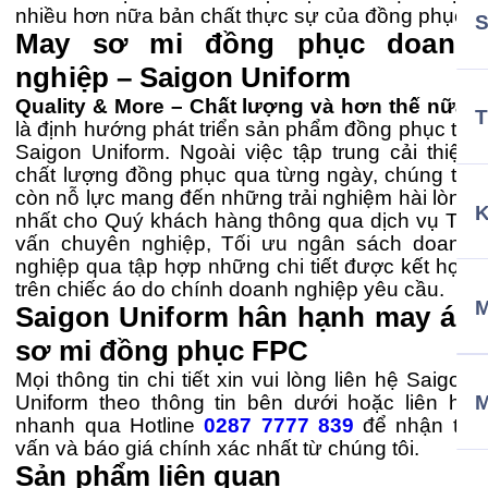
nhiều hơn nữa bản chất thực sự của đồng phục”
May sơ mi đồng phục doanh
nghiệp – Saigon Uniform
Quality & More – Chất lượng và hơn thế nữa
,
T
là định hướng phát triển sản phẩm đồng phục tại
Saigon Uniform. Ngoài việc tập trung cải thiện
chất lượng đồng phục qua từng ngày, chúng tôi
còn nỗ lực mang đến những trải nghiệm hài lòng
nhất cho Quý khách hàng thông qua dịch vụ Tư
vấn chuyên nghiệp, Tối ưu ngân sách doanh
nghiệp qua tập hợp những chi tiết được kết hợp
trên chiếc áo do chính doanh nghiệp yêu cầu.
M
Saigon Uniform hân hạnh may áo
sơ mi đồng phục FPC
Mọi thông tin chi tiết xin vui lòng liên hệ Saigon
Uniform theo thông tin bên dưới hoặc liên hệ
nhanh qua Hotline
0287 7777 839
để nhận tư
vấn và báo giá chính xác nhất từ chúng tôi.
Sản phẩm liên quan