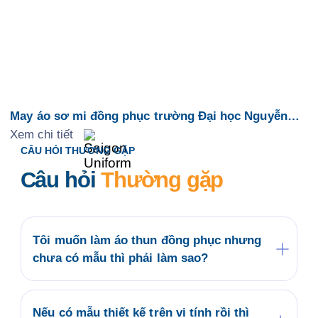
May áo sơ mi đồng phục trường Đại học Nguyễn
Tất Thành
Xem chi tiết
CÂU HỎI THƯỜNG GẶP
Câu hỏi
Thường gặp
Tôi muốn làm áo thun đồng phục nhưng
chưa có mẫu thì phải làm sao?
Quý khách có thể tham khảo các mẫu áo đồng
phục có sẵn tại website saigonuniform.com
hoặc đến trực tiếp văn phòng Saigon Uniform
Nếu có mẫu thiết kế trên vi tính rồi thì