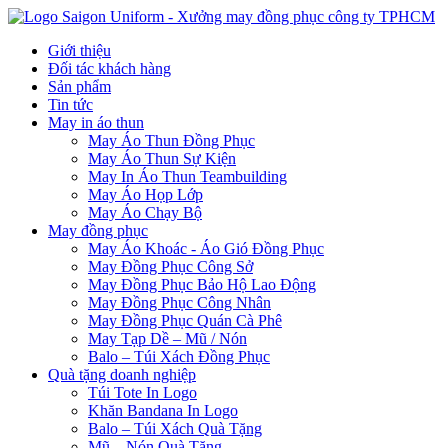
Giới thiệu
Đối tác khách hàng
Sản phẩm
Tin tức
May in áo thun
May Áo Thun Đồng Phục
May Áo Thun Sự Kiện
May In Áo Thun Teambuilding
May Áo Họp Lớp
May Áo Chạy Bộ
May đồng phục
May Áo Khoác - Áo Gió Đồng Phục
May Đồng Phục Công Sở
May Đồng Phục Bảo Hộ Lao Động
May Đồng Phục Công Nhân
May Đồng Phục Quán Cà Phê
May Tạp Dề – Mũ / Nón
Balo – Túi Xách Đồng Phục
Quà tặng doanh nghiệp
Túi Tote In Logo
Khăn Bandana In Logo
Balo – Túi Xách Quà Tặng
Mũ – Nón Quà Tặng