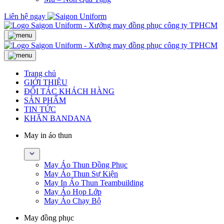
Liên hệ ngay
Trang chủ
GIỚI THIỆU
ĐỐI TÁC KHÁCH HÀNG
SẢN PHẨM
TIN TỨC
KHĂN BANDANA
May in áo thun
May Áo Thun Đồng Phục
May Áo Thun Sự Kiện
May In Áo Thun Teambuilding
May Áo Họp Lớp
May Áo Chạy Bộ
May đồng phục