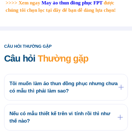
>>>> Xem ngay
May áo thun đồng phục FPT
được
chúng tôi chọn lọc tại đây để bạn dễ dàng lựa chọn!
CÂU HỎI THƯỜNG GẶP
Câu hỏi
Thường gặp
Tôi muốn làm áo thun đồng phục nhưng chưa
có mẫu thì phải làm sao?
Quý khách có thể tham khảo các mẫu áo đồng
phục có sẵn tại website saigonuniform.com hoặc
đến trực tiếp văn phòng Saigon Uniform tại địa chỉ
Nếu có mẫu thiết kế trên vi tính rồi thì như
21/6 Lê Thị Hà, Thới Tam Thôn, Hóc Môn để lựa
thế nào?
chọn cho mình một mẫu áo thun đồng phục.
Bộ phận thiết kế của Saigon Uniform sẽ kiểm tra