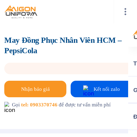
May Đồng Phục Nhân Viên HCM –
PepsiCola
Nhận báo giá
Kết nối zalo
G
Gọi
tel: 0903370746
để được tư vấn miễn phí