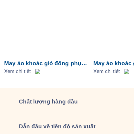
May áo khoác gió đồng phục
May áo khoác 
Tap Food
Xem chi tiết
Aeon Mall Tân
Xem chi tiết
Chất lượng
hàng đầu
Dẫn đầu về tiến độ sản xuất