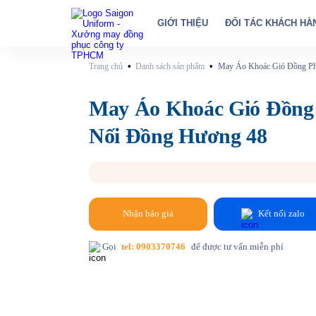
GIỚI THIỆU
ĐỐI TÁC KHÁCH HÀ
•
•
Trang chủ
Danh sách sản phẩm
May Áo Khoác Gió Đồng Ph
May Áo Khoác Gió Đồng
Nối Đồng Hương 48
Nhận báo giá
Kết nối zalo
Gọi
tel: 0903370746
để được tư vấn miễn phí