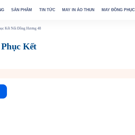
NG
SẢN PHẨM
TIN TỨC
MAY IN ÁO THUN
MAY ĐỒNG PHỤC
ục Kết Nối Đồng Hương 48
 Phục Kết