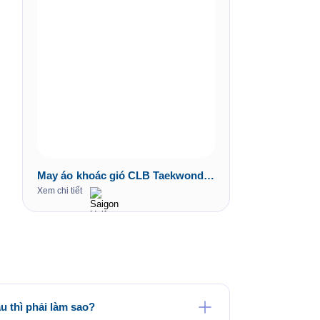
May áo khoác gió CLB Taekwondo
Gia Hiệp
Xem chi tiết
 thì phải làm sao?