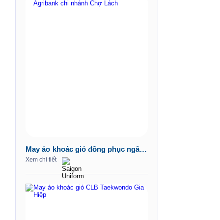
May áo khoác gió đồng phục ngân
hàng Agribank chi nhánh Chợ
Xem chi tiết
Lách