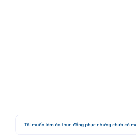
Tôi muốn làm áo thun đồng phục nhưng chưa có mẫ
Quý khách có thể tham khảo các mẫu áo đồng phục có sẵn