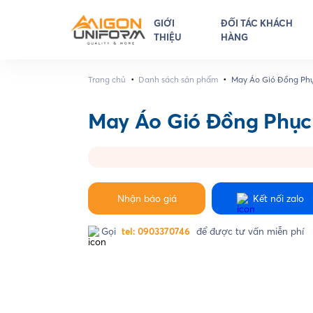
GIỚI
ĐỐI TÁC KHÁCH
THIỆU
HÀNG
•
•
Trang chủ
Danh sách sản phẩm
May Áo Gió Đồng Phụ
May Áo Gió Đồng Phục
Nhận báo giá
Kết nối zalo
Gọi
tel: 0903370746
để được tư vấn miễn phí