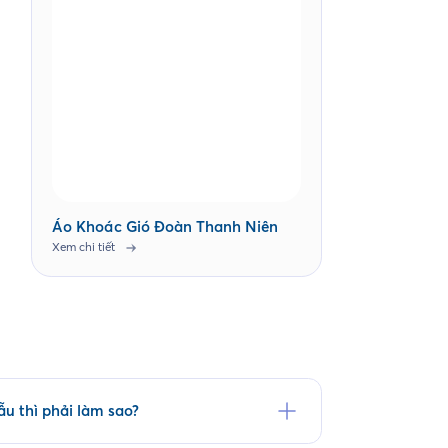
Áo Khoác Gió Đoàn Thanh Niên
Xem chi tiết
u thì phải làm sao?
 tại website saigonuniform.com hoặc đến trực