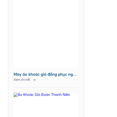
May áo khoác gió đồng phục ngân
hàng Agribank chi nhánh Chợ
Xem chi tiết
Lách