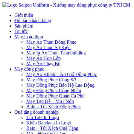
Giới thiệu
Đối tác khách hàng
Sản phẩm
Tin tức
May in áo thun
May Áo Thun Đồng Phục
May Áo Thun Sự Kiện
May In Áo Thun Teambuilding
May Áo Họp Lớp
May Áo Chạy Bộ
May đồng phục
May Áo Khoác - Áo Gió Đồng Phục
May Đồng Phục Công Sở
May Đồng Phục Bảo Hộ Lao Động
May Đồng Phục Công Nhân
May Đồng Phục Quán Cà Phê
May Tạp Dề – Mũ / Nón
Balo – Túi Xách Đồng Phục
Quà tặng doanh nghiệp
Túi Tote In Logo
Khăn Bandana In Logo
Balo – Túi Xách Quà Tặng
Mũ – Nón Quà Tặng