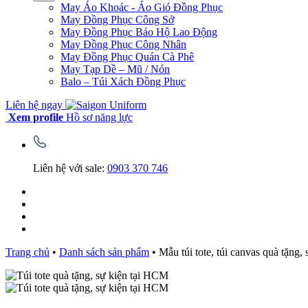
May Áo Khoác - Áo Gió Đồng Phục
May Đồng Phục Công Sở
May Đồng Phục Bảo Hộ Lao Động
May Đồng Phục Công Nhân
May Đồng Phục Quán Cà Phê
May Tạp Dề – Mũ / Nón
Balo – Túi Xách Đồng Phục
Liên hệ ngay
Xem profile
Hồ sơ năng lực
Liên hệ với sale:
0903 370 746
Trang chủ
•
Danh sách sản phẩm
•
Mẫu túi tote, túi canvas quà tặng,