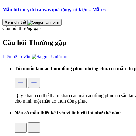
Mẫu túi tote, túi canvas quà tặng, sự kiện – Mẫu 6
Xem chi tiết
Câu hỏi thường gặp
Câu hỏi
Thường gặp
Liên hệ tư vấn
Tôi muốn làm áo thun đồng phục nhưng chưa có mẫu thì p
Quý khách có thể tham khảo các mẫu áo đồng phục có sẵn tại 
cho mình một mẫu áo thun đồng phục.
Nếu có mẫu thiết kế trên vi tính rồi thì như thế nào?