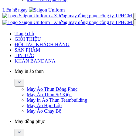
Liên hệ ngay
Trang chủ
GIỚI THIỆU
ĐỐI TÁC KHÁCH HÀNG
SẢN PHẨM
TIN TỨC
KHĂN BANDANA
May in áo thun
May Áo Thun Đồng Phục
May Áo Thun Sự Kiện
May In Áo Thun Teambuilding
May Áo Họp Lớp
May Áo Chạy Bộ
May đồng phục