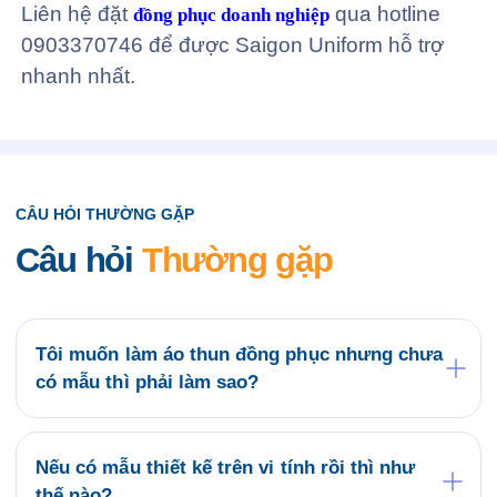
Liên hệ đặt
qua hotline
đồng phục doanh nghiệp
0903370746 để được Saigon Uniform hỗ trợ
nhanh nhất.
CÂU HỎI THƯỜNG GẶP
Câu hỏi
Thường gặp
Tôi muốn làm áo thun đồng phục nhưng chưa
có mẫu thì phải làm sao?
Quý khách có thể tham khảo các mẫu áo đồng
phục có sẵn tại website saigonuniform.com hoặc
đến trực tiếp văn phòng Saigon Uniform tại địa chỉ
Nếu có mẫu thiết kế trên vi tính rồi thì như
21/6 Lê Thị Hà, Thới Tam Thôn, Hóc Môn để lựa
thế nào?