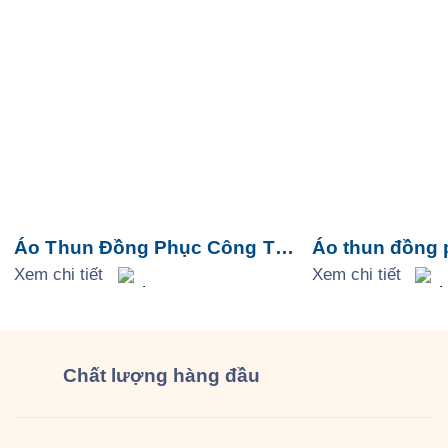
Áo Thun Đồng Phục Công Ty
Áo thun đồng 
Song Mã
Xem chi tiết
Thuế KV XVI
Xem chi tiết
Chất lượng
hàng đầu