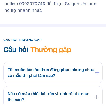
hotline 0903370746 để được Saigon Uniform
hỗ trợ nhanh nhất.
CÂU HỎI THƯỜNG GẶP
Câu hỏi
Thường gặp
Tôi muốn làm áo thun đồng phục nhưng chưa
có mẫu thì phải làm sao?
Quý khách có thể tham khảo các mẫu áo đồng
phục có sẵn tại website saigonuniform.com hoặc
đến trực tiếp văn phòng Saigon Uniform tại địa chỉ
Nếu có mẫu thiết kế trên vi tính rồi thì như
21/6 Lê Thị Hà, Thới Tam Thôn, Hóc Môn để lựa
thế nào?
chọn cho mình một mẫu áo thun đồng phục.
Bộ phận thiết kế của Saigon Uniform sẽ kiểm tra