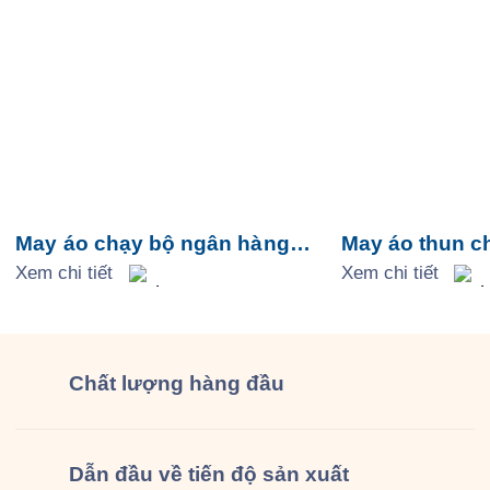
May áo chạy bộ ngân hàng
May áo thun c
VietinBank Phương Nam
Xem chi tiết
nhựa Nhật Tiế
Xem chi tiết
Chất lượng
hàng đầu
Dẫn đầu về tiến độ sản xuất