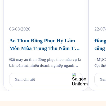
06/08/2026
22/07
Áo Thun Đồng Phục Hỷ Lâm
Đồng
Môn Mùa Trung Thu Năm Thứ
công 
3
Jam
Đặt may áo thun đồng phục theo mùa vụ là
≡MỤC L
bài toán mà nhiều doanh nghiệp ngành
đội thi
bánh kẹo gặp phải mỗi năm, và Hỷ Lâm
liệu: v
Môn cũng vậy. Cứ đến hẹn lại lên, mỗi năm
mẫu Ja
Xem chi tiết
Xem
khi mùa bánh Trung Thu về, Hỷ Lâm Môn
Quy tr
lại cùng Saigon Uniform chuẩn bị một bộ
Jama 6
đồng phục […]