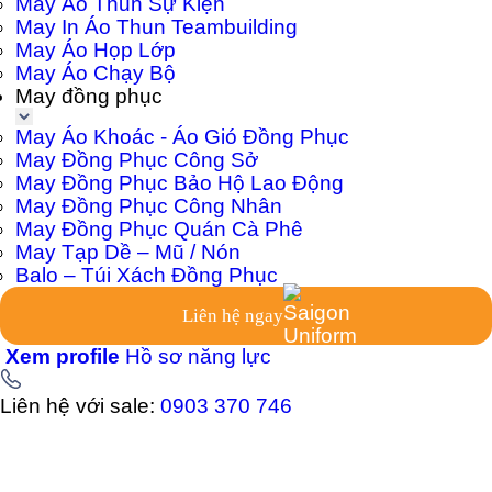
May Áo Thun Sự Kiện
May In Áo Thun Teambuilding
May Áo Họp Lớp
May Áo Chạy Bộ
May đồng phục
May Áo Khoác - Áo Gió Đồng Phục
May Đồng Phục Công Sở
May Đồng Phục Bảo Hộ Lao Động
May Đồng Phục Công Nhân
May Đồng Phục Quán Cà Phê
May Tạp Dề – Mũ / Nón
Balo – Túi Xách Đồng Phục
Liên hệ ngay
Xem profile
Hồ sơ năng lực
Liên hệ với sale:
0903 370 746